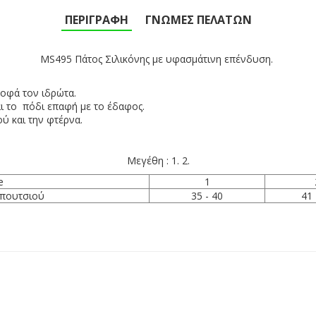
ΠΕΡΙΓΡΑΦΉ
ΓΝΏΜΕΣ ΠΕΛΑΤΏΝ
MS495 Πάτος Σιλικόνης με υφασμάτινη επένδυση.
οφά τον ιδρώτα.
ι το πόδι επαφή με το έδαφος.
ύ και την φτέρνα.
Μεγέθη : 1. 2.
e
1
πουτσιού
35 - 40
41 