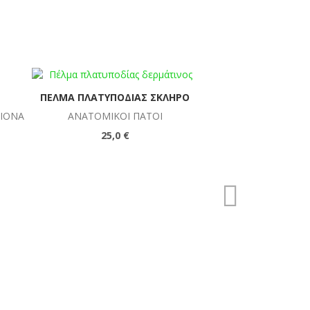
ΠΈΛΜΑ ΠΛΑΤΥΠΟΔΊΑΣ ΣΚΛΗΡΌ
ΧΊΟΝΑ
ΑΝΑΤΟΜΙΚΟΊ ΠΆΤΟΙ
25,0 €
ΖΏΝΗ ΟΣΦΎΟΣ
ΖΏΝΕ
50,0 €