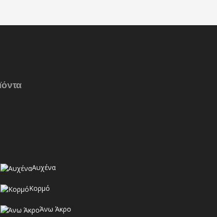
ϊόντα
Αυχένα
Κορμό
Άνω Άκρο