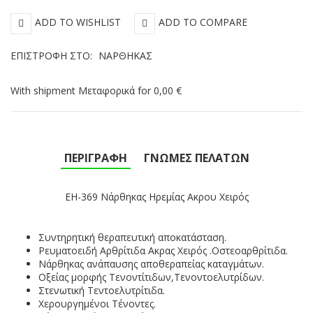
ADD TO WISHLIST
ADD TO COMPARE
ΕΠΙΣΤΡΟΦΉ ΣΤΟ:
ΝΆΡΘΗΚΑΣ
With shipment Μεταφορικά for 0,00 €
ΠΕΡΙΓΡΑΦΉ
ΓΝΏΜΕΣ ΠΕΛΑΤΏΝ
EH-369
Νάρθηκας Ηρεμίας Ακρου Χειρός
Συντηρητική θεραπευτική αποκατάσταση.
Ρευματοειδή Αρθρίτιδα Ακρας Χειρός .Οστεοαρθρίτιδα.
Νάρθηκας ανάπαυσης αποθεραπείας καταγμάτων.
Οξείας μορφής Τενοντίτιδων,Τενοντοελυτρίδων.
Στενωτική Τεντοελυτρίτιδα.
Χερουργημένοι Τένοντες.