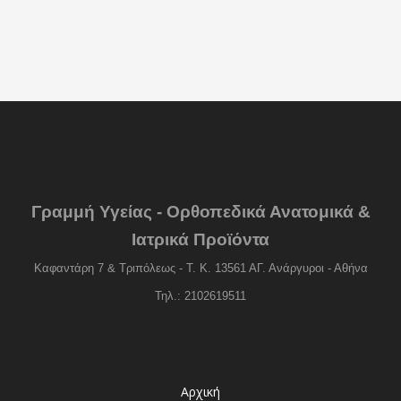
Γραμμή Υγείας - Ορθοπεδικά Ανατομικά &
Ιατρικά Προϊόντα
Καφαντάρη 7 & Τριπόλεως - Τ. Κ. 13561 ΑΓ. Ανάργυροι - Αθήνα
Τηλ.: 2102619511
Αρχική