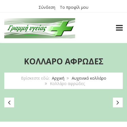
Σύνδεση
Το προφίλ μου
TOGG
ΚΟΛΛΆΡΟ ΑΦΡΏΔΕΣ
Βρίσκεστε εδώ:
Αρχική
Αυχενικό κολλάρο
Κολλάρο αφρώδες
Κολλάρο
Κο
αφρώδες
α