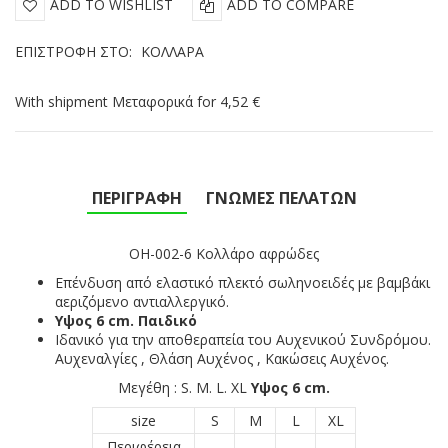
ADD TO WISHLIST
ADD TO COMPARE
ΕΠΙΣΤΡΟΦΉ ΣΤΟ:
ΚΟΛΛΆΡΑ
With shipment Μεταφορικά for 4,52 €
ΠΕΡΙΓΡΑΦΉ
ΓΝΏΜΕΣ ΠΕΛΑΤΏΝ
OH-002-6
Κολλάρο αφρώδες
Επένδυση από ελαστικό πλεκτό σωληνοειδές με βαμβάκι
αεριζόμενο αντιαλλεργικό.
Υψος 6 cm.
Παιδικό
Ιδανικό για την αποθεραπεία του Αυχενικού Συνδρόμου.
Αυχεναλγίες , Θλάση Αυχένος , Κακώσεις Αυχένος.
Μεγέθη : S. M. L. XL
Υψος 6 cm.
size
S
M
L
XL
Περιφέρεια